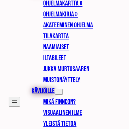
Ohjelmakartta »
Ohjelmakirja »
Akateeminen ohjelma
Tilakartta
Naamiaiset
Iltabileet
Jukka Murtosaaren
muistonäyttely
Kävijöille
Mikä Finncon?
Visuaalinen ilme
Yleistä tietoa