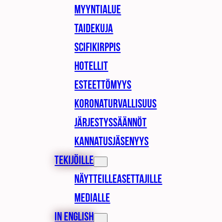
Myyntialue
Taidekuja
Scifikirppis
Hotellit
Esteettömyys
Koronaturvallisuus
Järjestyssäännöt
Kannatusjäsenyys
Tekijöille
Näytteilleasettajille
Medialle
In English