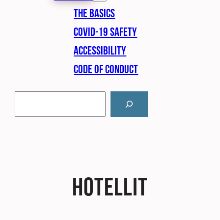
The basics
Covid-19 safety
Accessibility
Code of Conduct
Etsi
Kun tuloksia tulee, voit selata niitä nuolinäppäimillä yl
Hotellit