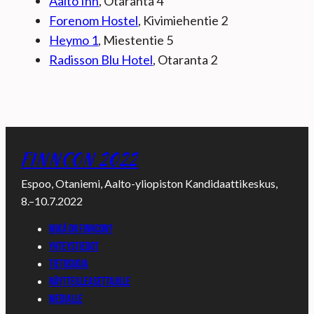
Aalto Inn
, Otaranta 4
Forenom Hostel
, Kivimiehentie 2
Heymo 1
, Miestentie 5
Radisson Blu Hotel
, Otaranta 2
FINNCON 2022
Espoo, Otaniemi, Aalto-yliopiston Kandidaattikeskus,
8.–10.7.2022
Mikä on Finncon?
Yhteystiedot
Tietosuoja
Näytteilleasettajille
Medialle