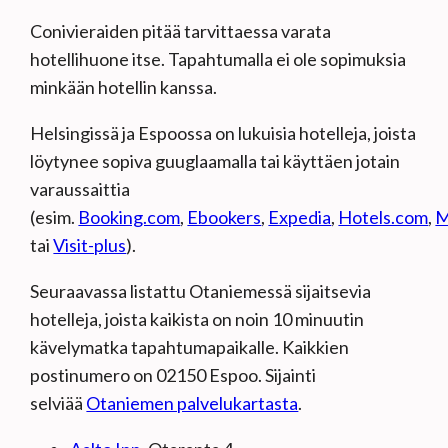
Conivieraiden pitää tarvittaessa varata
hotellihuone itse. Tapahtumalla ei ole sopimuksia
minkään hotellin kanssa.
Helsingissä ja Espoossa on lukuisia hotelleja, joista
löytynee sopiva guuglaamalla tai käyttäen jotain
varaussaittia
(esim.
Booking.com
,
Ebookers
,
Expedia
,
Hotels.com
,
M
tai
Visit-plus
).
Seuraavassa listattu Otaniemessä sijaitsevia
hotelleja, joista kaikista on noin 10 minuutin
kävelymatka tapahtumapaikalle. Kaikkien
postinumero on 02150 Espoo. Sijainti
selviää
Otaniemen palvelukartasta
.